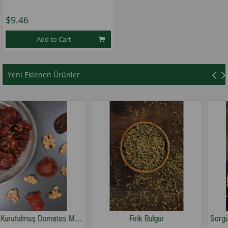
$9.46
Add to Cart
1
★
★
★
★
★
Yeni Eklenen Ürünler
C
evizli Kurutulmuş Domates Mezesi
Firik Bulgur