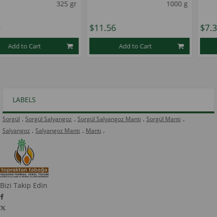
325 gr
1000 g
$11.56
$7.36
Add to Cart
Add to Cart
1
1
★
★
★
★
★
LABELS
,
,
,
,
Sorgül
Sorgül Salyangoz
Sorgül Salyangoz Mantı
Sorgül Mantı
,
,
,
Salyangoz
Salyangoz Mantı
Mantı
Bizi Takip Edin