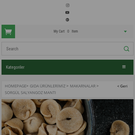
My Cart
0
Item
Kategoriler
HOMEPAGE
>
GIDA ÜRÜNLERİMİZ
>
MAKARNALAR
>
SORGÜL SALYANGOZ MANTI