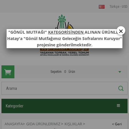
Türkçe - USD
×
"GÖNÜL MUTFAĞI"
KATEGORİSİNDEN
ALINAN ÜRÜNLER
Hatay'a "Gönül Mutfağımız Geleceğin Sofralarını Kuruyor"
projesine gönderilmektedir.
Sepetim
0
Ürün
Kategoriler
ANASAYFA
>
GIDA ÜRÜNLERİMİZ
>
KIŞLIKLAR
>