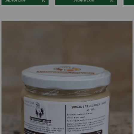
Sepete Ekle
Sepete Ekle
1
4
★
★
★
★
★