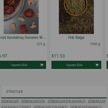
C
evizli Kurutulmuş Domates Mezesi
Firik Bulgur
Susamlı Hur
325 g
1000 g
$11.53
$7.34
le
Sepete Ekle
Sepete 
1
1
★
★
★
★
★
ETIKETLER
,
,
,
ÖĞRENCİLER
ÖĞRENCİLER İÇİN
ÖĞRENCİLER İÇİN KAHVALTI
ÖĞRENCİLER
,
,
,
İÇİN KAHVALTI PAKETİ
ÖĞRENCİLER İÇİN PAKETİ
ÖĞRENCİLER KAHVALTI