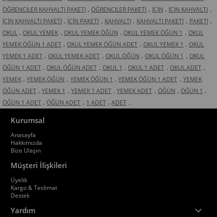
,
,
,
,
ÖĞRENCİLER KAHVALTI PAKETİ
ÖĞRENCİLER PAKETİ
İÇİN
İÇİN KAHVALTI
,
,
,
,
,
İÇİN KAHVALTI PAKETİ
İÇİN PAKETİ
KAHVALTI
KAHVALTI PAKETİ
PAKETİ
,
,
,
,
OKUL
OKUL YEMEK
OKUL YEMEK ÖĞÜN
OKUL YEMEK ÖĞÜN 1
OKUL
,
,
,
YEMEK ÖĞÜN 1 ADET
OKUL YEMEK ÖĞÜN ADET
OKUL YEMEK 1
OKUL
,
,
,
,
YEMEK 1 ADET
OKUL YEMEK ADET
OKUL ÖĞÜN
OKUL ÖĞÜN 1
OKUL
,
,
,
,
,
ÖĞÜN 1 ADET
OKUL ÖĞÜN ADET
OKUL 1
OKUL 1 ADET
OKUL ADET
,
,
,
,
YEMEK
YEMEK ÖĞÜN
YEMEK ÖĞÜN 1
YEMEK ÖĞÜN 1 ADET
YEMEK
,
,
,
,
,
,
ÖĞÜN ADET
YEMEK 1
YEMEK 1 ADET
YEMEK ADET
ÖĞÜN
ÖĞÜN 1
,
,
,
,
ÖĞÜN 1 ADET
ÖĞÜN ADET
1 ADET
ADET
Kurumsal
Anasayfa
Hakkımızda
Bize Ulaşın
Müşteri İlişkileri
Üyelik
Kargo & Teslimat
Destek
Yardım