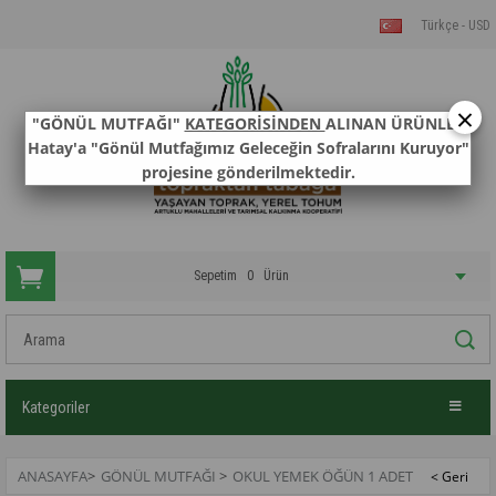
Türkçe - USD
×
"GÖNÜL MUTFAĞI"
KATEGORİSİNDEN
ALINAN ÜRÜNLER
Hatay'a "Gönül Mutfağımız Geleceğin Sofralarını Kuruyor"
projesine gönderilmektedir.
Sepetim
0
Ürün
Kategoriler
ANASAYFA
>
GÖNÜL MUTFAĞI
>
OKUL YEMEK ÖĞÜN 1 ADET