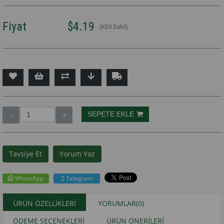
Fiyat
$4.19
(KDV Dahil)
Tavsiye Et
Yorum Yaz
WhatsApp
Telegram
ÜRÜN ÖZELLIKLERI
YORUMLAR
(0)
ÖDEME SEÇENEKLERI
ÜRÜN ÖNERILERI