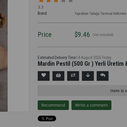
3.3
Brand
Topraktan Tabağa Tarımsal Kalkınma 
Price
$9.46
(Vat included)
Estimated Delivery Time
14 August 2026 Friday
Mardin Pestil (500 Gr ) Yerli Üretim
Item is 
Recommend
Write a comment