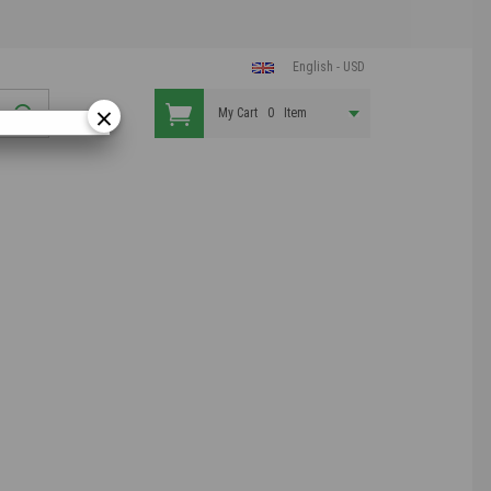
English - USD
×
My Cart
0
Item