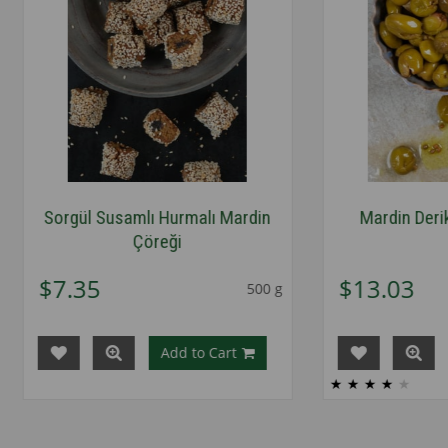
l Susamlı Hurmalı Mardin
Mardin Derik Halhali Zey
Çöreği
35
$13.03
500 g
Add to Cart
Add to Car
★
★
★
★
★