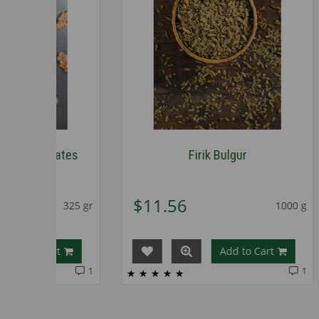
tes
Firik Bulgur
Sorgü
$11.56
$7.
325 gr
1000 g
Add to Cart
1
1
★
★
★
★
★